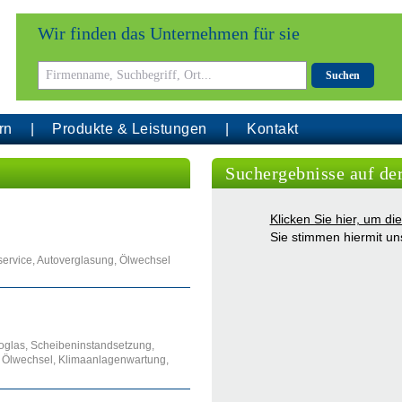
Wir finden das Unternehmen für sie
Suchen
rn
Produkte & Leistungen
Kontakt
Suchergebnisse auf de
Klicken Sie hier, um d
Sie stimmen hiermit u
service, Autoverglasung, Ölwechsel
toglas, Scheibeninstandsetzung,
, Ölwechsel, Klimaanlagenwartung,