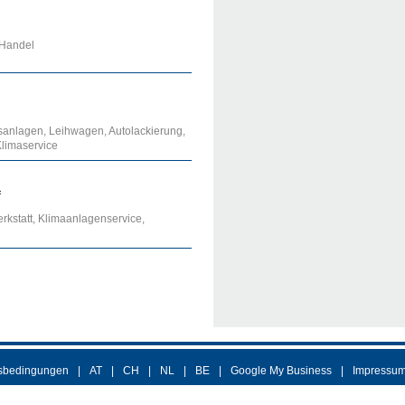
 Handel
asanlagen, Leihwagen, Autolackierung,
Klimaservice
f
erkstatt, Klimaanlagenservice,
sbedingungen
AT
CH
NL
BE
Google My Business
Impressu