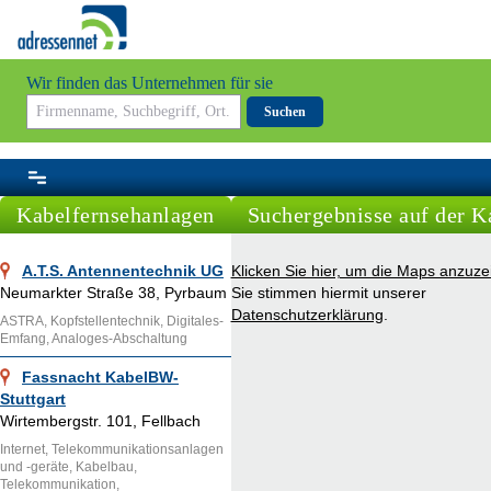
Wir finden das Unternehmen für sie
Suchen
Kabelfernsehanlagen
Suchergebnisse auf der K
A.T.S. Antennentechnik UG
Klicken Sie hier, um die Maps anzuze
Neumarkter Straße 38, Pyrbaum
Sie stimmen hiermit unserer
Datenschutzerklärung
.
ASTRA, Kopfstellentechnik, Digitales-
Emfang, Analoges-Abschaltung
Fassnacht KabelBW-
Stuttgart
Wirtembergstr. 101, Fellbach
Internet, Telekommunikationsanlagen
und -geräte, Kabelbau,
Telekommunikation,