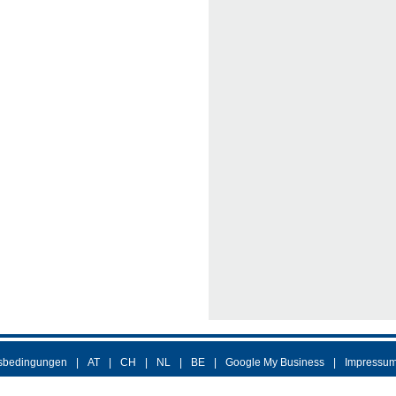
sbedingungen
AT
CH
NL
BE
Google My Business
Impressu