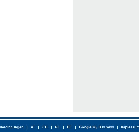
sbedingungen
AT
CH
NL
BE
Google My Business
Impressu