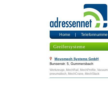
Home
Telefonnumme
Greifersysteme
Movomech Systems GmbH
Bunsenstr. 5, Gummersbach
Werkzeuge, MechRail, MechProfile, VacuumLift
pneumatisch, MechCrane, MechStack