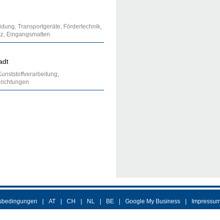
idung, Transportgeräte, Fördertechnik,
atz, Eingangsmatten
adt
unststoffverarbeitung,
nrichtungen
sbedingungen
AT
CH
NL
BE
Google My Business
Impressu