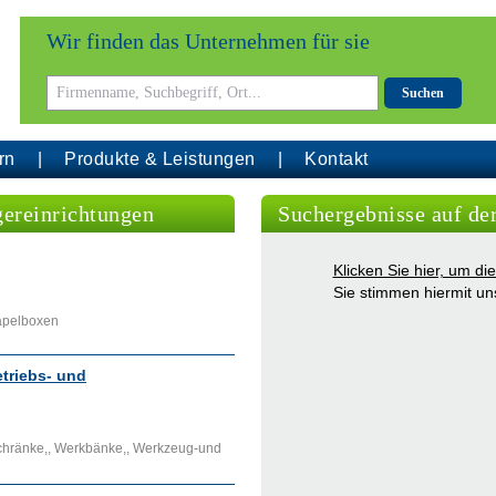
Wir finden das Unternehmen für sie
Suchen
rn
Produkte & Leistungen
Kontakt
gereinrichtungen
Suchergebnisse auf de
Klicken Sie hier, um d
Sie stimmen hiermit u
tapelboxen
triebs- und
chränke,, Werkbänke,, Werkzeug-und