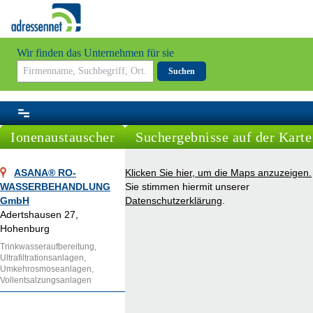
Wir finden das Unternehmen für sie
Suchen
Ionenaustauscher
Suchergebnisse auf der Karte
ASANA® RO-
Klicken Sie hier, um die Maps anzuzeigen.
WASSERBEHANDLUNG
Sie stimmen hiermit unserer
GmbH
Datenschutzerklärung
.
Adertshausen 27,
Hohenburg
Trinkwasseraufbereitung,
Ultrafiltrationsanlagen,
Umkehrosmoseanlagen,
Vollentsalzungsanlagen