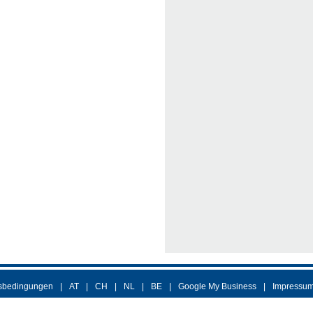
sbedingungen
AT
CH
NL
BE
Google My Business
Impressu