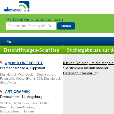
Wir finden das Unternehmen für sie
Suchen
Beschriftungen-Schriften
Suchergebnisse auf d
Agentur ONE SELECT
Klicken Sie hier, um die Maps 
Bremer Strasse 4, Lippstadt
Sie stimmen hiermit unserer
Datenschutzerklärung
.
Digitaldruck, Web-Design, Drucksachen,
Fotografie, Messe, Events, XXL-Digitaldruck,
Give-Aways
ART GRAPHIK
Drentwettstr. 11, Augsburg
Schilder, Digitaldruck, Leuchtkästen,
Beschriftungen-Schriften,
Fahrzeugbeschriftungen