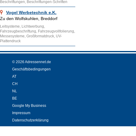
Beschriftungen, Beschriftungen-Schriften
Vogel Werbetechnik e.K.
Zu den Wolfskuhlen, Breddorf
Leitsysteme, Lichtwerbung,
Fahrzeugbeschriftung, Fahrzeugvollfolierung,
Messesysteme, Großformatdruck, UV-
Plattendruck
© 2026 Adressennet.de
Geschäftsbedingungen
AT
CH
NL
BE
Google My Business
Impressum
Datenschutzerklärung