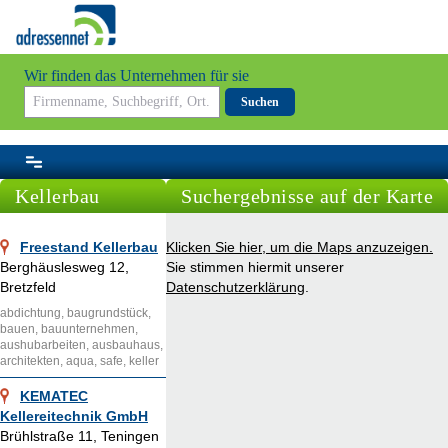
Wir finden das Unternehmen für sie
Suchen
Kellerbau
Suchergebnisse auf der Karte
Freestand Kellerbau
Klicken Sie hier, um die Maps anzuzeigen.
Berghäuslesweg 12,
Sie stimmen hiermit unserer
Bretzfeld
Datenschutzerklärung
.
abdichtung, baugrundstück,
bauen, bauunternehmen,
aushubarbeiten, ausbauhaus,
architekten, aqua, safe, keller
KEMATEC
Kellereitechnik GmbH
Brühlstraße 11, Teningen