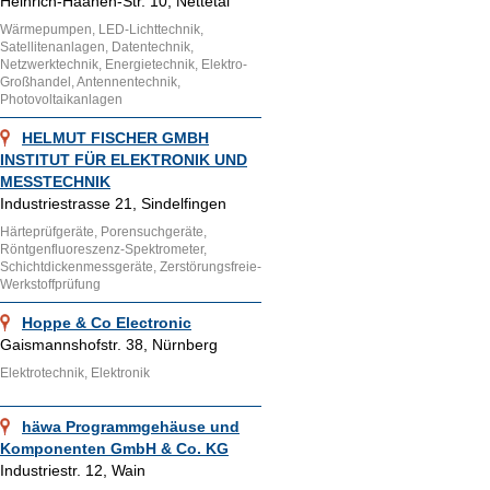
Heinrich-Haanen-Str. 10, Nettetal
Wärmepumpen, LED-Lichttechnik,
Satellitenanlagen, Datentechnik,
Netzwerktechnik, Energietechnik, Elektro-
Großhandel, Antennentechnik,
Photovoltaikanlagen
HELMUT FISCHER GMBH
INSTITUT FÜR ELEKTRONIK UND
MESSTECHNIK
Industriestrasse 21, Sindelfingen
Härteprüfgeräte, Porensuchgeräte,
Röntgenfluoreszenz-Spektrometer,
Schichtdickenmessgeräte, Zerstörungsfreie-
Werkstoffprüfung
Hoppe & Co Electronic
Gaismannshofstr. 38, Nürnberg
Elektrotechnik, Elektronik
häwa Programmgehäuse und
Komponenten GmbH & Co. KG
Industriestr. 12, Wain