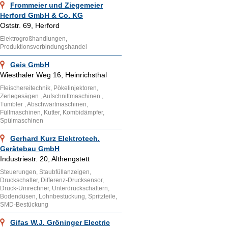
Frommeier und Ziegemeier
Herford GmbH & Co. KG
Oststr. 69, Herford
Elektrogroßhandlungen,
Produktionsverbindungshandel
Geis GmbH
Wiesthaler Weg 16, Heinrichsthal
Fleischereitechnik, Pökelinjektoren,
Zerlegesägen , Aufschnittmaschinen ,
Tumbler , Abschwartmaschinen,
Füllmaschinen, Kutter, Kombidämpfer,
Spülmaschinen
Gerhard Kurz Elektrotech.
Gerätebau GmbH
Industriestr. 20, Althengstett
Steuerungen, Staubfüllanzeigen,
Druckschalter, Differenz-Drucksensor,
Druck-Umrechner, Unterdruckschaltern,
Bodendüsen, Lohnbestückung, Spritzteile,
SMD-Bestückung
Gifas W.J. Gröninger Electric