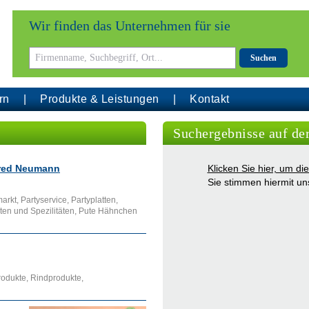
Wir finden das Unternehmen für sie
Suchen
rn
Produkte & Leistungen
Kontakt
Suchergebnisse auf de
fred Neumann
Klicken Sie hier, um d
Sie stimmen hiermit u
kt, Partyservice, Partyplatten,
rten und Spezilitäten, Pute Hähnchen
rodukte, Rindprodukte,