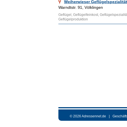
Weiherwieser Geflügelspezialitä
Warndtstr. 91, Völklingen
Geflügel, Geflügelfeinkost, Geflügelspezialitä
Geflügelproduktion
© 2026 Adressennet.de
Geschäft