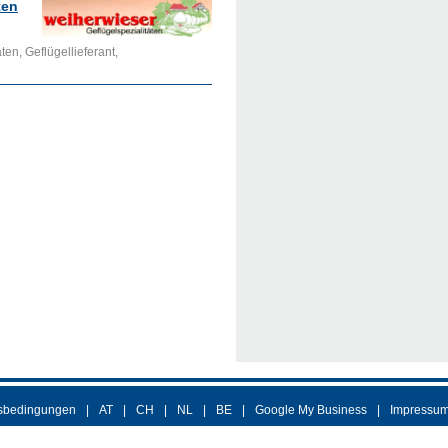
ten
ten, Geflügellieferant,
sbedingungen
AT
CH
NL
BE
Google My Business
Impressu