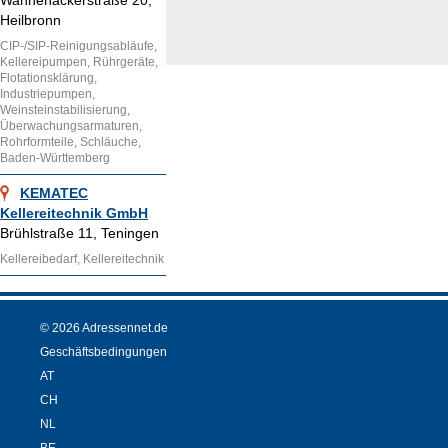
Wannenäckerstraße 20,
Heilbronn
CIP-/SIP-Reinigungsabläufe,
Kellereipumpen, Rührgeräte,
Flotationsklärung,
Industriepumpen,
Weinsteinstabilisierung,
Überwachungsarmaturen,
Rohrformteile, Schläuche,
Baden-Württemberg
KEMATEC
Kellereitechnik GmbH
Brühlstraße 11, Teningen
Kellereibedarf, Kellereitechnik
© 2026 Adressennet.de
Geschäftsbedingungen
AT
CH
NL