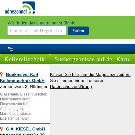
Wir finden das Unternehmen für sie
Suchen
Kellereitechnik
Suchergebnisse auf der Karte
Bockmeyer Karl
Klicken Sie hier, um die Maps anzuzeigen.
Kellereitechnik GmbH
Sie stimmen hiermit unserer
Zementwerk 3, Nürtingen
Datenschutzerklärung
.
Glasereien, Gläser, Flaschen,
Flaschenabfüllung,
Flaschenzubehör,
Abfüllanlagen,
Marmeladengläser,
Edelstahlbehälter
G.A. KIESEL GmbH