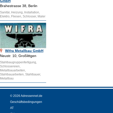
GmbH
Brahestrasse 38, Berlin
Sanitär, Heizung, Installation,
Elektro, Fliesen, Schlosser, Maler
Wifra Metallbau GmbH
Neustr. 10, Großlittgen
Stahlbaugruppenfertigung,
Schlossereien,
Metallbauarbeiten,
Stahlbauarbeiten, Stahlbauer,
Metallbau
© 2026 Adressennet.de
Geschäftsbedingungen
AT