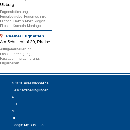
Ulzburg
Fugenabdichtung,
Fugerbetriebe, Fugentechnik,
Fliesen-Platten-Mozaiklegen,
Fliesen-Kacheln-Montage
Rheiner Fugbetrieb
Am Schultenhof 29, Rheine
Altfugenerneuerung,
Fassadenreinigung,
Fassadenimprägnierung,
Fugarbeiten
© 2026 Adressennet.de
Geschäftsbedingungen
AT
CH
NL
BE
Google My Business