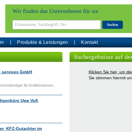
Wir finden das Unternehmen für sie
Suchen
rn
Produkte & Leistungen
Kontakt
Suchergebnisse auf de
g services GmbH
Klicken Sie hier, um d
Sie stimmen hiermit u
hverständiger für Kraftfahrwesen,
ndigenbüro Uwe Voß
ger KFZ-Gutachter im