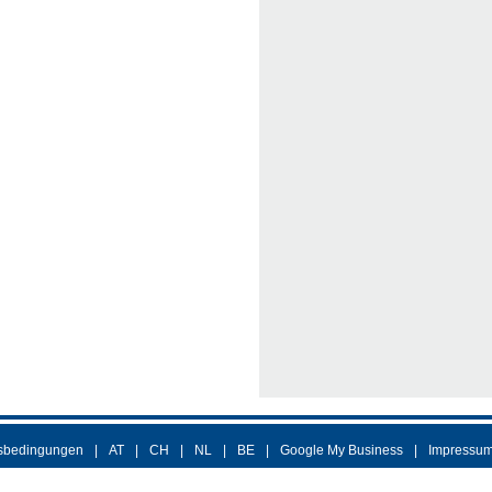
sbedingungen
AT
CH
NL
BE
Google My Business
Impressu