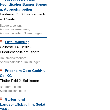
Hechtfischer Bagger Spreng
u. Abbrucharbeiten
Heideweg 3, Schwarzenbach
a d Saale
Baggerarbeiten,
Abbruchunternehmen,
Abbrucharbeiten, Sprengungen
Fitte Räumung
Colbestr. 14, Berlin -
Friedrichshain-Kreuzberg
Hausmeisterservice,
Abbrucharbeiten, Räumungen
Friedhelm Gees GmbH u.
Co. KG
Thüler Feld 2, Salzkotten
Baggerarbeiten,
Schüttguttransporte
Garten- und
Landschaftsbau Inh. Sedat
Yildiz