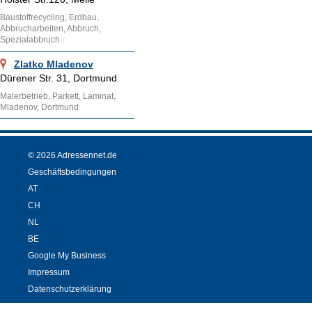
Baustoffrecycling, Erdbau,
Abbrucharbeiten, Abbruch,
Spezialabbruch
Zlatko Mladenov
Dürener Str. 31, Dortmund
Malerbetrieb, Parkett, Laminat,
Mladenov, Dortmund
© 2026 Adressennet.de
Geschäftsbedingungen
AT
CH
NL
BE
Google My Business
Impressum
Datenschutzerklärung