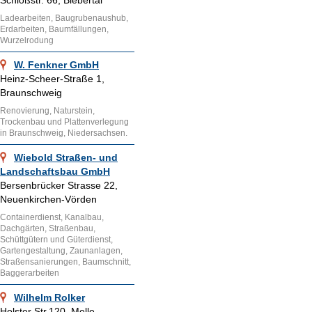
Schloßstr. 66, Biebertal
Ladearbeiten, Baugrubenaushub,
Erdarbeiten, Baumfällungen,
Wurzelrodung
W. Fenkner GmbH
Heinz-Scheer-Straße 1,
Braunschweig
Renovierung, Naturstein,
Trockenbau und Plattenverlegung
in Braunschweig, Niedersachsen.
Wiebold Straßen- und
Landschaftsbau GmbH
Bersenbrücker Strasse 22,
Neuenkirchen-Vörden
Containerdienst, Kanalbau,
Dachgärten, Straßenbau,
Schüttgütern und Güterdienst,
Gartengestaltung, Zaunanlagen,
Straßensanierungen, Baumschnitt,
Baggerarbeiten
Wilhelm Rolker
Holster Str.120, Melle