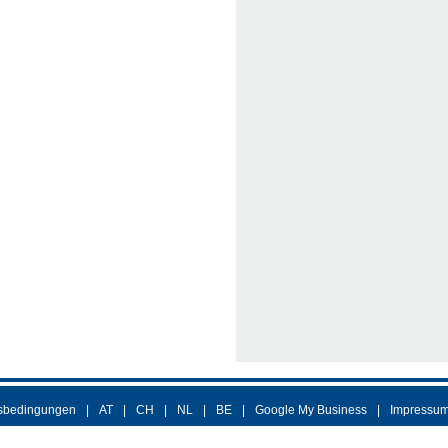
sbedingungen
AT
CH
NL
BE
Google My Business
Impressu