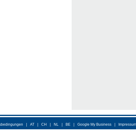
sbedingungen
AT
CH
NL
BE
Google My Business
Impressu