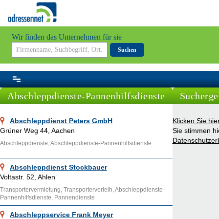
Wir finden das Unternehmen für sie
Suchen
Abschleppdienste-Pannenhilfsdienste
Sucherge
Abschleppdienst Peters GmbH
Klicken Sie hi
Grüner Weg 44, Aachen
Sie stimmen hi
Datenschutzer
Abschleppdienste, Abschleppdienste-Pannenhilfsdienste
Abschleppdienst Stockbauer
Voltastr. 52, Ahlen
Transportervermietung, Transporterverleih, Abschleppdienste-
Pannenhilfsdienste, Pannendienste
Abschleppservice Frank Meyer