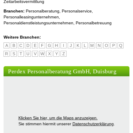
Zeitarbeitsvermittlung
Branchen:
Personalberatung
,
Personalservice
,
Personalleasingunternehmen
,
Personaldienstleistungsunternehmen
,
Personalbetreuung
Weitere Branchen:
A
B
C
D
E
F
G
H
I
J
K
L
M
N
O
P
Q
R
S
T
U
V
W
X
Y
Z
Perdex Personalberatung GmbH, Duisburg
Klicken Sie hier, um die Maps anzuzeigen.
Sie stimmen hiermit unserer
Datenschutzerklärung
.