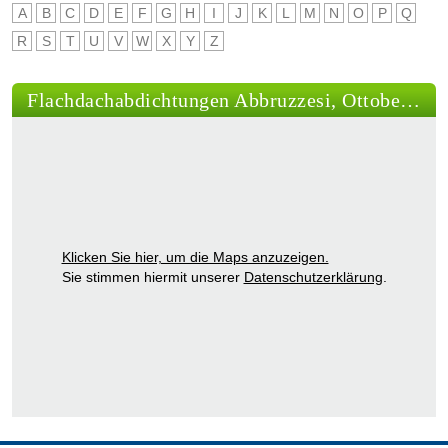
A
B
C
D
E
F
G
H
I
J
K
L
M
N
O
P
Q
R
S
T
U
V
W
X
Y
Z
Flachdachabdichtungen Abbruzzesi, Ottobeuren
Klicken Sie hier, um die Maps anzuzeigen.
Sie stimmen hiermit unserer
Datenschutzerklärung
.