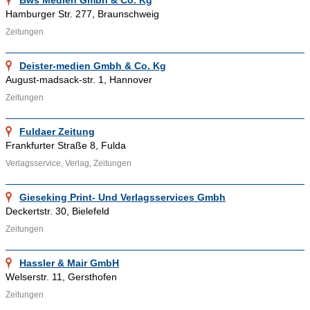
Bws Medien Gmbh & Co. Kg
Hamburger Str. 277, Braunschweig
Ähnliche Themenbereiche wie
Zeitschriften
,
Verlage
und
Zeitungen
Printmedien
können über die bereitgestellten Links aufgesucht
werden.
Diese
Internetpräsenz bietet noch mehr interessante
Deister-medien Gmbh & Co. Kg
Informationen über Zeitungen.
August-madsack-str. 1, Hannover
Zeitungen
Fuldaer Zeitung
Frankfurter Straße 8, Fulda
Verlagsservice, Verlag, Zeitungen
Gieseking Print- Und Verlagsservices Gmbh
Deckertstr. 30, Bielefeld
Zeitungen
Hassler & Mair GmbH
Welserstr. 11, Gersthofen
Zeitungen