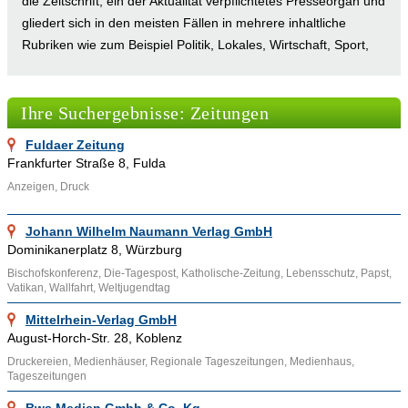
die Zeitschrift, ein der Aktualität verpflichtetes Presseorgan und
gliedert sich in den meisten Fällen in mehrere inhaltliche
Rubriken wie zum Beispiel Politik, Lokales, Wirtschaft, Sport,
Feuilleton und Immobilien. Die Rubriken der Zeitungen werden
meist von eigenständigen Ressorts erstellt. Ein Ressort
Ihre Suchergebnisse: Zeitungen
bearbeitet immer ein bestimmtes Themengebiet oder eine
bestimmte Rubrik. Für das Ergebnis ist es eigenverantwortlich
Fuldaer Zeitung
und unabhängig von den anderen Ressorts. Die Redaktion ist
Frankfurter Straße 8, Fulda
in der Regel die Abteilung in einem Zeitungsverlag oder
Anzeigen, Druck
Zeitschriftenverlag, die die nötige journalistische Arbeit
erbringt. In einer oder für eine Redaktion schreiben oft die
Johann Wilhelm Naumann Verlag GmbH
verschiedensten Redakteure, Pauschalisten, Freie Journalisten
Dominikanerplatz 8, Würzburg
und Volontäre, von Fall zu Fall auch externe Experten für den
Bischofskonferenz, Die-Tagespost, Katholische-Zeitung, Lebensschutz, Papst,
jeweiligen Sachverhalt. Die Inhalte der Zeitung werden mit
Vatikan, Wallfahrt, Weltjugendtag
unterschiedlichen journalistischen Stilmitteln präsentiert.
Mittelrhein-Verlag GmbH
Zeitungen bestehen auf der einen Seite aus dem so
August-Horch-Str. 28, Koblenz
genannten redaktionellen Teil, der durch die Redaktion
Druckereien, Medienhäuser, Regionale Tageszeitungen, Medienhaus,
verantwortet wird und auf der anderen Seite aus dem
Tageszeitungen
Anzeigenteil.