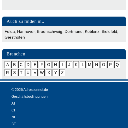
Auch zu finden in..
Fulda
,
Hannover
,
Braunschweig
,
Dortmund
,
Koblenz
,
Bielefeld
,
Gersthofen
Branchen
A
B
C
D
E
F
G
H
I
J
K
L
M
N
O
P
Q
R
S
T
U
V
W
X
Y
Z
© 2026 Adressennet.de
Geschäftsbedingungen
AT
CH
NL
BE