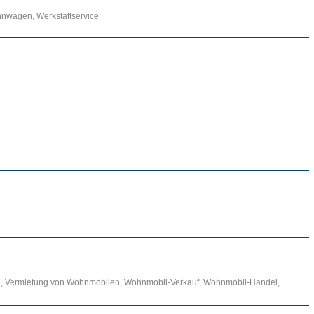
n Städten.
nwagen, Werkstattservice
vans
,
Wohnmobile
,
Reisemobile
und Informationen wie
Klappfix
,
gen können
hier
besichtigt werden.
e, Vermietung von Wohnmobilen, Wohnmobil-Verkauf, Wohnmobil-Handel,