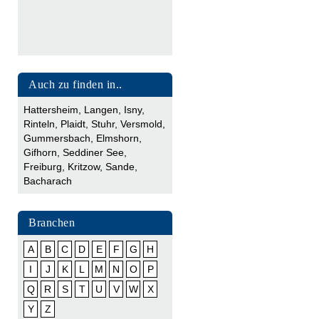
Auch zu finden in..
Hattersheim
,
Langen
,
Isny
,
Rinteln
,
Plaidt
,
Stuhr
,
Versmold
,
Gummersbach
,
Elmshorn
,
Gifhorn
,
Seddiner See
,
Freiburg
,
Kritzow
,
Sande
,
Bacharach
Branchen
A
B
C
D
E
F
G
H
I
J
K
L
M
N
O
P
Q
R
S
T
U
V
W
X
Y
Z