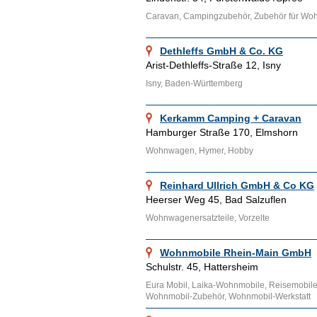
Wuppertal, Kiel, Wesel und weitere
Caravan, Campingzubehör, Zubehör für Woh
Ähnliche Themenbereiche wie
Cara
Mobilheime
und über alte Wohnwa
Dethleffs GmbH & Co. KG
Arist-Dethleffs-Straße 12, Isny
Isny, Baden-Württemberg
Kerkamm Camping + Caravan
Hamburger Straße 170, Elmshorn
Wohnwagen, Hymer, Hobby
Reinhard Ullrich GmbH & Co KG
Heerser Weg 45, Bad Salzuflen
Wohnwagenersatzteile, Vorzelte
Wohnmobile Rhein-Main GmbH
Schulstr. 45, Hattersheim
Eura Mobil, Laika-Wohnmobile, Reisemobil
Wohnmobil-Zubehör, Wohnmobil-Werkstatt