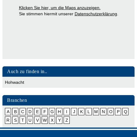
Klicken Sie hier, um die Maps anzuzeigen.
Sie stimmen hiermit unserer
Datenschutzerklärung
.
Auch zu finden in..
Hohwacht
Branchen
A
B
C
D
E
F
G
H
I
J
K
L
M
N
O
P
Q
R
S
T
U
V
W
X
Y
Z