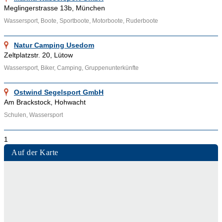
circuit genannt) und Offshorerennen. Bei Rundstreckenrennen
Meglingerstrasse 13b, München
sind die Kurse durch Wendebojen gekennzeichnet und die
Wassersport, Boote, Sportboote, Motorboote, Ruderboote
Königsklasse ist die Formel 1. Bei Offshore- Rennen sind die
Boote mit mindestens zwei Personen besetzt und einer davon
Natur Camping Usedom
ist für die Navigation zuständig. Die Königsklasse bei den
Zeltplatzstr. 20, Lütow
Offshore- Rennen ist die "Class 1".
Wassersport, Biker, Camping, Gruppenunterkünfte
Ähnliche Themenbereiche wie
Aquafitness
,
Tauchen
,
Ostwind Segelsport GmbH
Ruderboote
und Informationen wie
Aquaball
,
Canyoning
,
Am Brackstock, Hohwacht
Wellenreiten
können über die bereitgestellten Links aufgesucht
Schulen, Wassersport
werden.
1
Auf der Karte