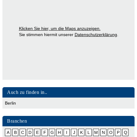
Adressennet sind zum Beispiel Anbieter von Stromaggregaten
aus Neukirchen, Stuhr, Großefehn, Bornhöved, Lampertheim,
Dorsten, Offenburg und Marl vertreten. Nehmen Sie doch
Kontakt mit uns auf und wir helfen Ihnen Ihre Stromaggregate
Klicken Sie hier, um die Maps anzuzeigen.
im Web bekannt zu machen.
Sie stimmen hiermit unserer
Datenschutzerklärung
.
Ähnliche Themenbereiche wie Notstromaggregate,
Notstromanlagen und
Stromerzeugung
können über die
bereitgestellten Links aufgesucht werden. Zeitungsartikel,
Synonymgruppen und mehr zum Thema Stromaggregate
findet man bei der Berlin-Brandenburgischen
Akademie
der
Wissenschaften.
Auch zu finden in..
Berlin
Branchen
A
B
C
D
E
F
G
H
I
J
K
L
M
N
O
P
Q