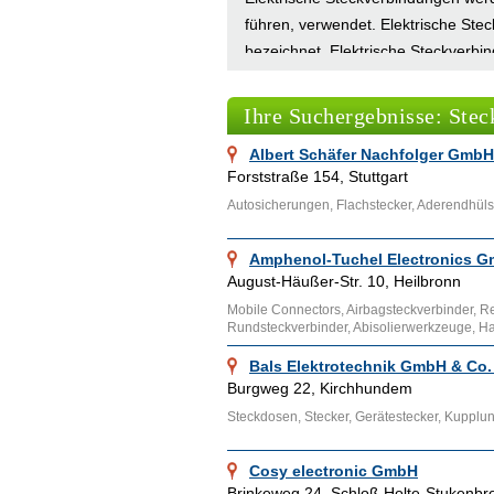
führen, verwendet. Elektrische Ste
bezeichnet. Elektrische Steckverb
Strom oder optische Strahlung genu
Bei Steckverbindern werden männlic
Ihre Suchergebnisse: Ste
Albert Schäfer Nachfolger GmbH
Bei Adressennet finden sich viele A
Forststraße 154, Stuttgart
Rielasingen-Worblingen, Pfullendor
Autosicherungen, Flachstecker, Aderendhül
einem Branchenbucheintrag bei Adre
Internetmarketing. Wenn Sie Ihre 
Amphenol-Tuchel Electronics 
wollen, nehmen Sie doch Kontakt mi
August-Häußer-Str. 10, Heilbronn
Mobile Connectors, Airbagsteckverbinder, R
Ähnliche Themenbereiche wie
Elek
Rundsteckverbinder, Abisolierwerkzeuge, 
Steckverbinder und -verbindungen k
Bals Elektrotechnik GmbH & Co
Informationen über die Zustandser
Burgweg 22, Kirchhundem
Grundleitungen findet man im
Fors
Steckdosen, Stecker, Gerätestecker, Kuppl
Cosy electronic GmbH
Brinkeweg 24, Schloß Holte-Stukenbr