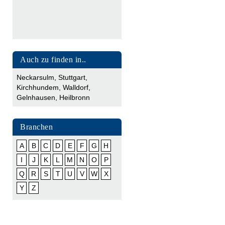
Auch zu finden in..
Neckarsulm
,
Stuttgart
,
Kirchhundem
,
Walldorf
,
Gelnhausen
,
Heilbronn
Branchen
A
B
C
D
E
F
G
H
I
J
K
L
M
N
O
P
Q
R
S
T
U
V
W
X
Y
Z