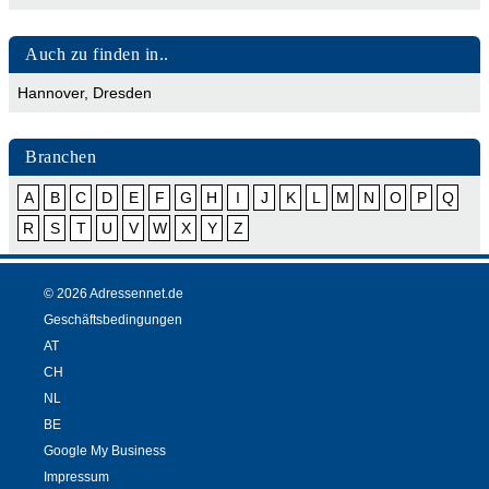
Auch zu finden in..
Hannover
,
Dresden
Branchen
A
B
C
D
E
F
G
H
I
J
K
L
M
N
O
P
Q
R
S
T
U
V
W
X
Y
Z
© 2026 Adressennet.de
Geschäftsbedingungen
AT
CH
NL
BE
Google My Business
Impressum