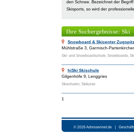
den Schnee. Bezeichnet der Begriff 
Skisports, so wird der professionel
Skilauf als ein Gesamtkonzept des 
zum Skifahren im eigentlichen Sin
Ihre Suchergebnisse: Ski
Begriff Skifahren in der heutigen 
Fahren mit Spezialskiern wie dem 
Snowboard & Skicenter Zugspitz
Mühlstraße 3, Garmisch-Partenkirche
Ähnliche Themenbereiche wie
Skis
Ski- und Snowboardschule, Snowboards, Sk
Links aufgesucht werden. Weitere 
die hinzugefügten Links.
hiSki Skischule
Gilgenhöfe 9, Lenggries
Skischulen, Skikurse
1
© 2026 Adressennet.de
Geschäft