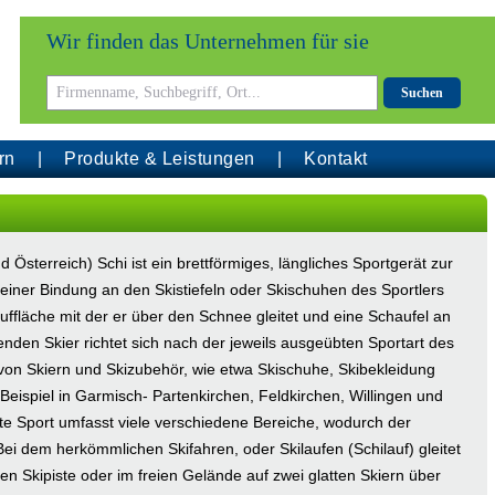
Wir finden das Unternehmen für sie
Suchen
rn
Produkte & Leistungen
Kontakt
d Österreich) Schi ist ein brettförmiges, längliches Sportgerät zur
iner Bindung an den Skistiefeln oder Skischuhen des Sportlers
auffläche mit der er über den Schnee gleitet und eine Schaufel an
nden Skier richtet sich nach der jeweils ausgeübten Sportart des
von Skiern und Skizubehör, wie etwa Skischuhe, Skibekleidung
Beispiel in Garmisch- Partenkirchen, Feldkirchen, Willingen und
e Sport umfasst viele verschiedene Bereiche, wodurch der
Bei dem herkömmlichen Skifahren, oder Skilaufen (Schilauf) gleitet
ten Skipiste oder im freien Gelände auf zwei glatten Skiern über