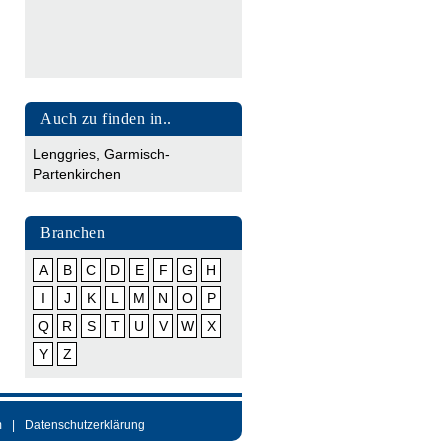
Auch zu finden in..
Lenggries
,
Garmisch-
Partenkirchen
Branchen
A
B
C
D
E
F
G
H
I
J
K
L
M
N
O
P
Q
R
S
T
U
V
W
X
Y
Z
m
Datenschutzerklärung