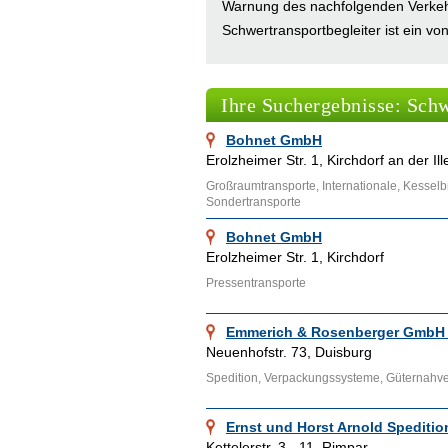
Warnung des nachfolgenden Verkeh
Schwertransportbegleiter ist ein von
(Abkürzung: BSK) ausgebildeter Tra
Begleitfahrzeug. Im Internetbranch
Ihre Suchergebnisse: Schw
Schwertransporten, die das Intern
Internet zu vermarkten.
Bohnet GmbH
Erolzheimer Str. 1, Kirchdorf an der Ill
In unserem Firmenverzeichnis finde
Großraumtransporte, Internationale, Kesselb
Uslar, Dinslaken, Nürnberg, Paderb
Sondertransporte
Firmenverzeichnis bieten wir die 
Bohnet GmbH
Suchmaschinenmarketing und viele
Erolzheimer Str. 1, Kirchdorf
Internet präsentieren wollen, nehme
Pressentransporte
Ähnliche Themenbereiche wie
Auto
bereitgestellten Links aufgesucht w
Emmerich & Rosenberger GmbH
unterschiedlichen Autos, kann man
Neuenhofstr. 73, Duisburg
Spedition, Verpackungssysteme, Güternahv
Ernst und Horst Arnold Spedit
Kettelerstr. 3 - 11, Rimpar