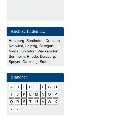
Auch zu finden in..
Herzberg
,
Sonthofen
,
Dresden
,
Neuwied
,
Leipzig
,
Stuttgart
,
Nidda
,
Kirchdorf
,
Wackersdorf
,
Bornheim
,
Rhede
,
Duisburg
,
Speyer
,
Garching
,
Stuhr
Branchen
A
B
C
D
E
F
G
H
I
J
K
L
M
N
O
P
Q
R
S
T
U
V
W
X
Y
Z