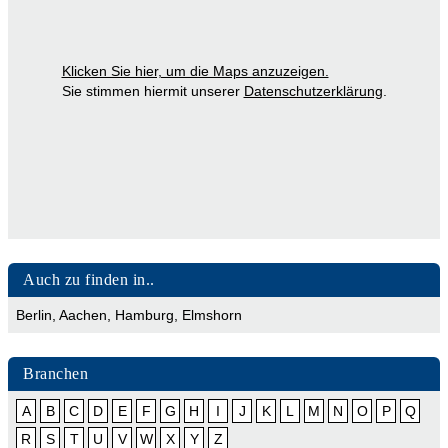
Klicken Sie hier, um die Maps anzuzeigen.
Sie stimmen hiermit unserer
Datenschutzerklärung
.
Auch zu finden in..
Berlin
,
Aachen
,
Hamburg
,
Elmshorn
Branchen
A
B
C
D
E
F
G
H
I
J
K
L
M
N
O
P
Q
R
S
T
U
V
W
X
Y
Z