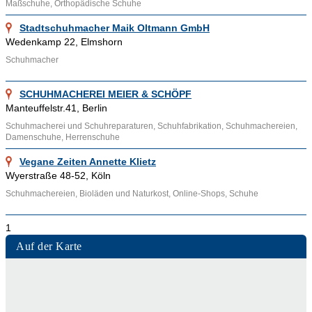
zertifizierten Mitarbeiter in Anspruch nehmen, dann nutzen Sie
Maßschuhe, Orthopädische Schuhe
unser Kontaktformular.
Stadtschuhmacher Maik Oltmann GmbH
Wedenkamp 22, Elmshorn
Ähnliche Themenbereiche wie
Schuhe
,
Orthopädie
und
Schuhmacher
Maßschuhe
können über die bereitgestellten Links aufgesucht
werden. Nähere Informationen zu diesem Handwerk findet
SCHUHMACHEREI MEIER & SCHÖPF
man beispielsweise
hier
.
Manteuffelstr.41, Berlin
Schuhmacherei und Schuhreparaturen, Schuhfabrikation, Schuhmachereien,
Damenschuhe, Herrenschuhe
Vegane Zeiten Annette Klietz
Wyerstraße 48-52, Köln
Schuhmachereien, Bioläden und Naturkost, Online-Shops, Schuhe
1
Auf der Karte