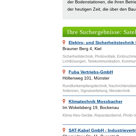
der Bodenstationen, die ihren Betri
der heutigen Zeit, die über den Bau
anderem die extreme Gewichtsreduk
Des Weiteren müssen die mechanis
Ihre Suchergebnisse: Sate
Vibrationen, Probleme der Schwerel
und der Wärmehaushalt beachtet wer
Elektro- und Sicherheitstechni
integrierten Subsysteme, die sich 
Brauner Berg 4, Kiel
die mechanische Struktur, Adapter 
Sicherheitstechnik, Photovoltaik, Einbruchm
Mess- und elektrische Kontrolle, S
Lichtlösungen, Telekommunikation, Kommuni
Fuba Vertriebs-GmbH
Ähnliche Themenbereiche wie
Ante
Höltenweg 101, Münster
bereitgestellten Links aufgesucht we
Rundfunkempfangstechnik, Nachrichtenübertr
man hier auf
dieser
Internetseite na
Antennen, Signalverteilung, Messtechnik
Klimatechnik Mossbacher
Im Wokelsberg 19, Bockenau
Klima-Neu-Geräte, Reparaturdienst, Photo-V
SAT-Kabel GmbH - Industrievertr