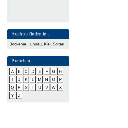
Auch zu finden in..
Bockenau
,
Unnau
,
Kiel
,
Soltau
Branchen
A
B
C
D
E
F
G
H
I
J
K
L
M
N
O
P
Q
R
S
T
U
V
W
X
Y
Z