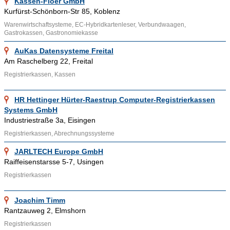
bei www.Adressennet.de vertreten. Wenn Sie Ihre
Kassen-Flöer GmbH
Kurfürst-Schönborn-Str 85, Koblenz
Registrierkassen ebenfalls über Adressennet im Internet
bekannt machen möchten, nehmen Sie doch Kontakt mit uns
Warenwirtschaftsysteme, EC-Hybridkartenleser, Verbundwaagen,
Gastrokassen, Gastronomiekasse
auf, um ein individuelles Angebot zu erhalten.
AuKas Datensysteme Freital
Am Raschelberg 22, Freital
Ähnliche Themenbereiche wie
Kassensysteme
und
Registriersysteme können über die bereitgestellten Links
Registrierkassen, Kassen
aufgesucht werden. Ein interessanter Film über
Registrierkassen kann bei der "
Bochumschau
" angesehen
HR Hettinger Hürter-Raestrup Computer-Registrierkassen
Systems GmbH
werden.
Industriestraße 3a, Eisingen
Registrierkassen, Abrechnungssysteme
JARLTECH Europe GmbH
Raiffeisenstarsse 5-7, Usingen
Registrierkassen
Joachim Timm
Rantzauweg 2, Elmshorn
Registrierkassen