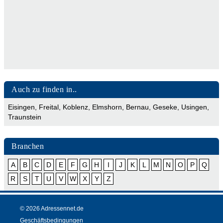
Auch zu finden in..
Eisingen
,
Freital
,
Koblenz
,
Elmshorn
,
Bernau
,
Geseke
,
Usingen
,
Traunstein
Branchen
A
B
C
D
E
F
G
H
I
J
K
L
M
N
O
P
Q
R
S
T
U
V
W
X
Y
Z
© 2026 Adressennet.de
Geschäftsbedingungen