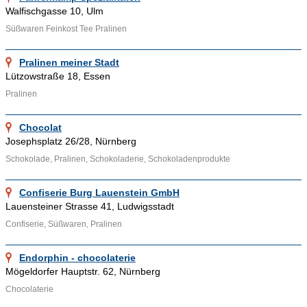
Ergolding, Laichingen, Regensburg und Ludwigsstadt im
Walfischgasse 10, Ulm
Branchenverzeichnis von Adressennet.de vertreten. Wenn Sie
Süßwaren Feinkost Tee Pralinen
Ihre Pralinen ebenfalls im Internet bekannt machen möchten,
nehmen Sie doch Kontakt mit uns auf.
Pralinen meiner Stadt
Lützowstraße 18, Essen
Ähnliche Themenbereiche wie
Schokolade
,
Süsswaren
und
Konditoreien
können über die bereitgestellten Links aufgesucht
Pralinen
werden. Zahlreiche Fotos unterschiedlichster Pralinen sind im
Internet zum Beispiel
hier
zu finden.
Chocolat
Josephsplatz 26/28, Nürnberg
Schokolade, Pralinen, Schokoladerie, Schokoladenprodukte
Confiserie Burg Lauenstein GmbH
Lauensteiner Strasse 41, Ludwigsstadt
Confiserie, Süßwaren, Pralinen
Endorphin - chocolaterie
Mögeldorfer Hauptstr. 62, Nürnberg
Chocolaterie