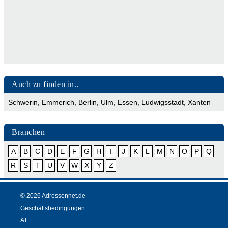
Auch zu finden in..
Schwerin
,
Emmerich
,
Berlin
,
Ulm
,
Essen
,
Ludwigsstadt
,
Xanten
Branchen
A
B
C
D
E
F
G
H
I
J
K
L
M
N
O
P
Q
R
S
T
U
V
W
X
Y
Z
© 2026 Adressennet.de
Geschäftsbedingungen
AT