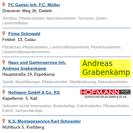
Holzpflaster ist aus Holz- Klötzen zusammengesetzt, die auf
FC Garten Inh. F.C. Müller
den tragenden Unterboden geklebt oder mit Asphalten
Drievener Weg 3b, Datteln
gebunden werden. Neben dem quadratischem Format ist auch
Teichbau, Pflasterarbeiten, Natursteinarbeiten, Terrassen, Garten-
Landschaftsbau
Rundholz üblich.
Firma Grünwald
Ähnliche Themenbereiche wie
Naturstein
,
Lehmbau
,
Feldstr. 13, Calau
Klinkerarbeiten und Informationen wie
Deckschicht
,
Pflasterbau, Pflasterarbeiten, Landschaftsbaubetriebe, Pflasterbaubetrieb,
Straßenoberbau
,
Bordstein
können über die bereitgestellten
Landschaftsbauunternehmen
Links aufgesucht werden.
Haus und Gartenservice Inh.
Andreas Grabenkamp
Hauptstraße 19, Espelkamp
Sanitär, Baumfällungen, Pflasterarbeiten, Objektbetreuung, Reparaturarbeiten
Hofmann GmbH & Co. KG
Kapellenstr. 5, Kall
Gefunden wurde Innenausbau, Bodenbeläge, Estricharbeiten, Pflasterarbeiten,
Estrich, Sachverständige
K.S. Montageservice Karl Schneider
Mühlbuck 5, Kreßberg