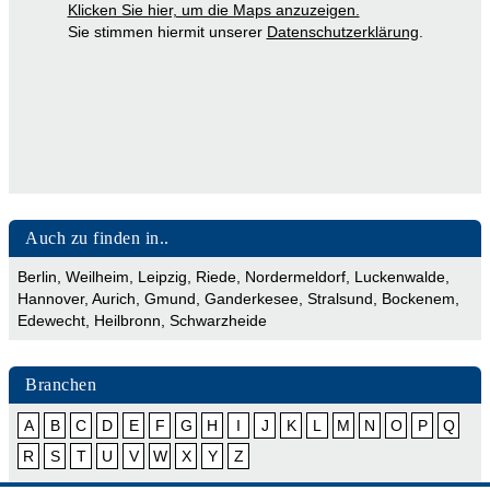
Klicken Sie hier, um die Maps anzuzeigen.
Sie stimmen hiermit unserer
Datenschutzerklärung
.
Auch zu finden in..
Berlin
,
Weilheim
,
Leipzig
,
Riede
,
Nordermeldorf
,
Luckenwalde
,
Hannover
,
Aurich
,
Gmund
,
Ganderkesee
,
Stralsund
,
Bockenem
,
Edewecht
,
Heilbronn
,
Schwarzheide
Branchen
A
B
C
D
E
F
G
H
I
J
K
L
M
N
O
P
Q
R
S
T
U
V
W
X
Y
Z