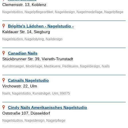
nicht so schnell abblättert, die Mitarbeiter pflegen aber auch
Clemensstr. 13, Koblenz
die Nagelhaut. Mit einem weichen Nagelschieber wird diese
Nagelstudios, Nagelpflegeartikel, Nageldesign, Nagelmodellage, Nagelpflege
zurückgeschoben, die Haut unter dem Nagel massiert und mit
einer speziellen Creme eingerieben. Der Kunde hat ausserdem
Brigitte's Lädchen - Nagelstudio -
die Möglichkeit sich kleine Muster und Motive auf den
Kaldauer Str. 14, Siegburg
Fingernagel kleben zu lassen. Wer also eine Verschönerung
Nagelstudios, Nagelstyling, Naildesign
seiner Nägel in Erwägung zieht, der sollte den Nagelstudios
einen Besuch abstatten.
Canadian Nails
Stückbrunner Str. 39, Viereth-Trunstadt
Ähnliche Themenbereiche wie
Kosmetik
,
Fußpflege
,
Kunstnnaegel, Modellage, Medikuere, Pedikuere, Nageldesign, Nails
Fingernagelstudio
und Informationen wie
Maniküre
,
Nagelfeile
,
Nagelschneider
können über die bereitgestellten Links
Catnails Nagelstudio
aufgesucht werden.
Virchowstr. 22, Ulm
Nails, Nagelstudio, Kunstnägel, Ulm, 89075
Cindy Nails Amerikanisches Nagelstudio
Oststraße 107, Düsseldorf
Nagelstudios, Nageldesign, Nagelpflege