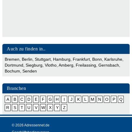
Auch zu finden in..
Bremen
,
Berlin
,
Stuttgart
,
Hamburg
,
Frankfurt
,
Bonn
,
Karlsruhe
,
Dortmund
,
Siegburg
,
Vlotho
,
Amberg
,
Freilassing
,
Gernsbach
,
Bochum
,
Senden
Branchen
A
B
C
D
E
F
G
H
I
J
K
L
M
N
O
P
Q
R
S
T
U
V
W
X
Y
Z
© 2026 Adressennet.de