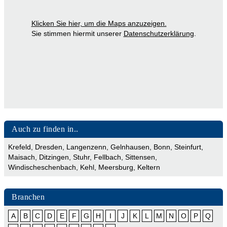
Klicken Sie hier, um die Maps anzuzeigen.
Sie stimmen hiermit unserer
Datenschutzerklärung
.
Auch zu finden in..
Krefeld
,
Dresden
,
Langenzenn
,
Gelnhausen
,
Bonn
,
Steinfurt
,
Maisach
,
Ditzingen
,
Stuhr
,
Fellbach
,
Sittensen
,
Windischeschenbach
,
Kehl
,
Meersburg
,
Keltern
Branchen
A
B
C
D
E
F
G
H
I
J
K
L
M
N
O
P
Q