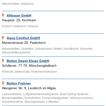
Matratzen, die mit Wolle oder Naturfasern gefüllt waren. Auch
Wasserbetten, Matratzen
die Römer schliefen auf bequemen Matratzen. Sie waren
gefüllt mit Heu, Schilf, Wolle oder den Federn von Gänsen
Altbauer GmbH
oder Schwänen.
Hauptstr. 25, Kirchham
Einfach • Natürlich • Gesund
Ähnliche Themenbereiche wie
Betten
,
Teppiche
,
Polstereien
und Informationen wie
Frottee
,
Jersey
,
Velours
können über
Aqua Comfort GmbH
die bereitgestellten Links aufgesucht werden.
Marienstrasse 29, Paderborn
Wasserbetten, Gelbetten, Gelmatratzen, Betten, Nachttische, Komoden,
Wasserbettenzubehör
Betten Depot Kluge GmbH
Schillerstr. 77-79, Mönchengladbach
Rollroste, Bettenroste, Federkernmatratzen
Betten Frehner
Wangener Str. 9, Leutkirch im Allgäu
Latexmatratzen, Luftgefederteschlafsysteme, Book-Spring-Systeme,
Boxspringbetten, Schlafmöbel, Designerbettgestelle, Wohnaccessoires,
Schranksysteme, Massagesessel, Luftbetten