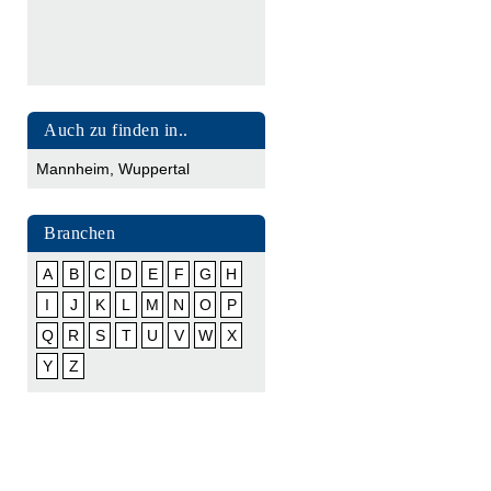
Auch zu finden in..
Mannheim
,
Wuppertal
Branchen
A
B
C
D
E
F
G
H
I
J
K
L
M
N
O
P
Q
R
S
T
U
V
W
X
Y
Z