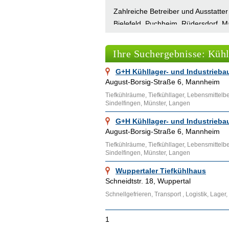
Zahlreiche Betreiber und Ausstatte
Bielefeld, Puchheim, Rüdersdorf, M
Verzeichnis von www.Adressennet.de
nutzen www.Adressennet.de, um ihr
Ihre Suchergebnisse: Kühl
Informationen über ihre Kühllager,
G+H Kühllager- und Industrieb
ebenfalls ein Kühllager im Interne
August-Borsig-Straße 6, Mannheim
freundlichen Mitarbeitern auf.
Tiefkühlräume, Tiefkühllager, Lebensmittelb
Sindelfingen, Münster, Langen
Ähnliche Themenbereiche wie
Kühl
Links aufgesucht werden. Wörterbuc
G+H Kühllager- und Industrieb
Digitalen Wörterbuch
der deutschen
August-Borsig-Straße 6, Mannheim
Wissenschaften.
Tiefkühlräume, Tiefkühllager, Lebensmittelb
Sindelfingen, Münster, Langen
Wuppertaler Tiefkühlhaus
Schneidtstr. 18, Wuppertal
Schnellgefrieren, Transport , Logistik, Lag
1