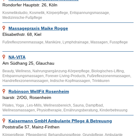
anderem in den Städten Berchtesgaden, München, Koblenz,
Rondorfer Hauptstr. 26, Köln
Braunschweig und Düsseldorf. Die Grenzen zur Hygiene oder
Kosmetikstudio, Kosmetik, Körperpflege, Entspannungsmassage,
Wellness- Kuren sind bei Körperpflegemitteln fließend, denn
Medizinische-Fußpflege
die Kosmetik will das Körperäußere eines Menschen
Massagepraxis Maike Rogge
verschönern und pflegen und ist zudem abhängig vom
Elisabethstr. 68, Kiel
jeweiligen Kulturverständnis des jeweiligen Volkes. Viele
Fußreflexzonenmassage, Maniküre, Lymphdrainage, Massagen, Fusspflege
kosmetische Produkte zielen und zielten darauf ab, die
Alterung und die Begrenztheit des Körpers weniger sichtbar zu
NA-VITA
machen, was in der heutigen Zeit dazu beigetragen hat, dass
Am Südhang 25, Glauchau
der Durchschnitt der Gesellschaft zwar immer älter wird, dabei
Beauty, Wellness, Nahrungsergänzung-Körperpflege, Biologisches-Lifting,
aber immer jünger aussieht.
Entspannungsmassagen, Forever-Living-Products, Fußreflexzonenmassagen,
Handreflexzonenmassagen, Indische-Kopfmassagen, Trinkkuren
Bei mangelnder Hygiene besteht das Risiko von Infektionen
Robinson WellFit Rosenheim
und Parasitenbefall. Es gibt flüssige Deodorants und
Isarstr. 2/OG, Rosenheim
mineralische Antitranspirante, die die natürliche
Pilates, Yoga , Les-Mills, Wellnessbereich, Sauna, Dampfbad,
Schweißausscheidung verhindern sollen, indem sie die
Wellnessmassagen, Physiotherapie, Ernährungsberatung, Kinderbetreuung
entsprechenden Drüsenfunktion herabsetzen. Gleichzeitig sind
Kaisermann GmbH Ambulante Pflege & Betreuung
aber auch natürliche Seifen und Naturkosmetik im Gebrauch.
Poststraße 57, Mainz-Finthen
Parfüms setzen Pheromone künstlich frei, um als Lockstoff das
Körperpflege, Pflegedienst, Behandlungspflege, Grundpflege, Ambulante