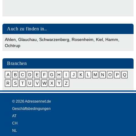
Auch zu finden in..
Ahlen
,
Glauchau
,
Schwarzenberg
,
Rosenheim
,
Kiel
,
Hamm
,
Ochtrup
Branchen
A
B
C
D
E
F
G
H
I
J
K
L
M
N
O
P
Q
R
S
T
U
V
W
X
Y
Z
© 2026 Adressennet.de
Geschäftsbedingungen
AT
CH
NL