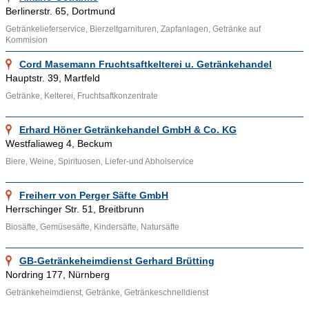
Kellereien
und Informationen wie
Cocktail
,
Feuerzangenbowle
,
Berlinerstr. 65, Dortmund
Trinkkultur in Europa
können über die bereitgestellten Links
Getränkelieferservice, Bierzeltgarnituren, Zapfanlagen, Getränke auf
aufgesucht werden.
Kommision
Cord Masemann Fruchtsaftkelterei u. Getränkehandel
Hauptstr. 39, Martfeld
Getränke, Kelterei, Fruchtsaftkonzentrate
Erhard Höner Getränkehandel GmbH & Co. KG
Westfaliaweg 4, Beckum
Biere, Weine, Spirituosen, Liefer-und Abholservice
Freiherr von Perger Säfte GmbH
Herrschinger Str. 51, Breitbrunn
Biosäfte, Gemüsesäfte, Kindersäfte, Natursäfte
GB-Getränkeheimdienst Gerhard Brütting
Nordring 177, Nürnberg
Getränkeheimdienst, Getränke, Getränkeschnelldienst