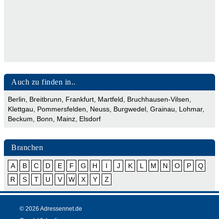
Auch zu finden in..
Berlin
,
Breitbrunn
,
Frankfurt
,
Martfeld
,
Bruchhausen-Vilsen
,
Klettgau
,
Pommersfelden
,
Neuss
,
Burgwedel
,
Grainau
,
Lohmar
,
Beckum
,
Bonn
,
Mainz
,
Elsdorf
Branchen
A
B
C
D
E
F
G
H
I
J
K
L
M
N
O
P
Q
R
S
T
U
V
W
X
Y
Z
© 2026 Adressennet.de