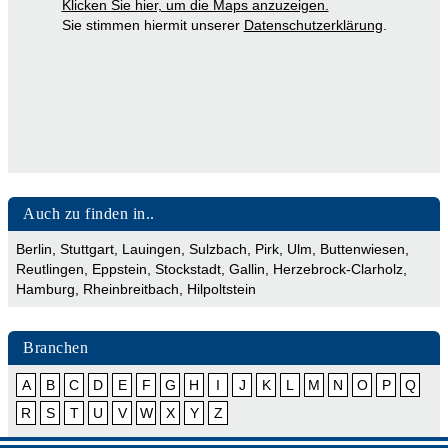
Klicken Sie hier, um die Maps anzuzeigen.
Sie stimmen hiermit unserer
Datenschutzerklärung
.
Auch zu finden in..
Berlin
,
Stuttgart
,
Lauingen
,
Sulzbach
,
Pirk
,
Ulm
,
Buttenwiesen
,
Reutlingen
,
Eppstein
,
Stockstadt
,
Gallin
,
Herzebrock-Clarholz
,
Hamburg
,
Rheinbreitbach
,
Hilpoltstein
Branchen
A
B
C
D
E
F
G
H
I
J
K
L
M
N
O
P
Q
R
S
T
U
V
W
X
Y
Z