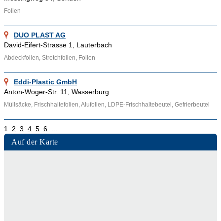
Folien
DUO PLAST AG
David-Eifert-Strasse 1, Lauterbach
Abdeckfolien, Stretchfolien, Folien
Eddi-Plastic GmbH
Anton-Woger-Str. 11, Wasserburg
Müllsäcke, Frischhaltefolien, Alufolien, LDPE-Frischhaltebeutel, Gefrierbeutel
1
2
3
4
5
6
...
Auf der Karte