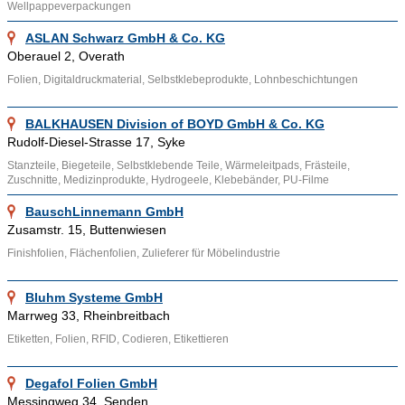
Wellpappeverpackungen
Beispielsweise in Mülheim, Düsseldorf, Köln, Bremen oder
ASLAN Schwarz GmbH & Co. KG
Wilhelmshaven sind sowohl Produzenten, als auch Händler
Oberauel 2, Overath
von Folien ansässig.
Folien, Digitaldruckmaterial, Selbstklebeprodukte, Lohnbeschichtungen
Ähnliche Themenbereiche wie
Folienbeschriftungen
,
Folienverpackungsmaschinen
,
Verpackungsmaschinen
und
BALKHAUSEN Division of BOYD GmbH & Co. KG
Rudolf-Diesel-Strasse 17, Syke
Informationen wie
Kunststofffolien
,
Adhäsisonsfolien
,
Stanzteile, Biegeteile, Selbstklebende Teile, Wärmeleitpads, Frästeile,
Sonnenschutzfolie
können über die bereitgestellten Links
Zuschnitte, Medizinprodukte, Hydrogeele, Klebebänder, PU-Filme
aufgesucht werden.
BauschLinnemann GmbH
Zusamstr. 15, Buttenwiesen
Finishfolien, Flächenfolien, Zulieferer für Möbelindustrie
Bluhm Systeme GmbH
Marrweg 33, Rheinbreitbach
Etiketten, Folien, RFID, Codieren, Etikettieren
Degafol Folien GmbH
Messingweg 34, Senden