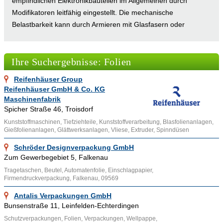
empfindlichen Elektronikbauteilen im Allgemeinen durch
Modifikatoren leitfähig eingestellt. Die mechanische
Belastbarkeit kann durch Armieren mit Glasfasern oder
Einbringen eines Geflechts erhöht werden, auch bestimmte
Polymere oder Additive erhöhen die thermische Belastbarkeit
Ihre Suchergebnisse: Folien
etwa bei Folien für Fotokopierer oder Laserdrucker.
Kunststofffolien bestehen aus Polyolefinen (wie Polyethylen)
Reifenhäuser Group
hoher und niedriger Dichte oder aus Polypropylen. Daneben
Reifenhäuser GmbH & Co. KG
eignen sich aber auch Polyvinylchlorid, Polystyrol,
Maschinenfabrik
verschiedene Polyester sowie Polycarbonat. Dagegen wird
Spicher Straße 46, Troisdorf
Cellophan aus Cellulose hergestellt, kann aber mit
Kunststoffmaschinen, Tiefziehteile, Kunststoffverarbeitung, Blasfolienanlagen,
Gießfolienanlagen, Glättwerksanlagen, Vliese, Extruder, Spinndüsen
Kunststofffolie beschichtet sein. Kunststofffolien werden häufig
als Verpackung verwendet, der Abdeckung von Baumaterial
Schröder Designverpackung GmbH
und der Verkleidung von Öffnungen. Andere Baufolien werden
Zum Gewerbegebiet 5, Falkenau
in vielen Fällen zur Isolation verschiedener Schichten
Tragetaschen, Beutel, Automatenfolie, Einschlagpapier,
Firmendruckverpackung, Falkenau, 09569
verwendet. In der Geotechnik sind so genannte Geotextilien in
Gebrauch, mit denen unterirdische Schichten gegeneinander
Antalis Verpackungen GmbH
isoliert werden oder die bei Deponien zum Sammeln der
Bunsenstraße 11, Leinfelden-Echterdingen
Deponiegase benutzt werden.
Schutzverpackungen, Folien, Verpackungen, Wellpappe,