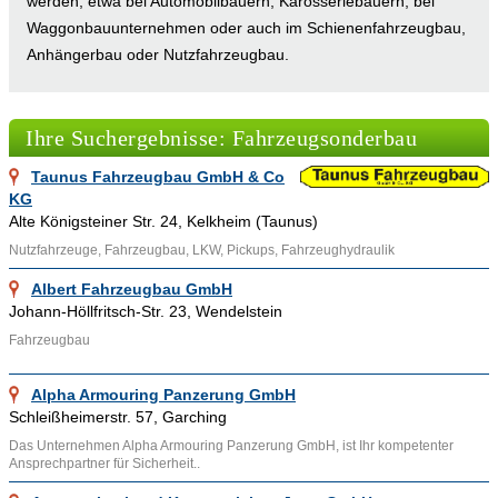
werden, etwa bei Automobilbauern, Karosseriebauern, bei
Waggonbauunternehmen oder auch im Schienenfahrzeugbau,
Anhängerbau oder Nutzfahrzeugbau.
Ingenieure aus dem Fahrzeugsonderbau haben in der Regel
ein Studium des Fahrzeugbaus absolviert. In der BRD wird der
Ihre Suchergebnisse: Fahrzeugsonderbau
Fahrzeugbau fast nur an Fachhochschulen gelehrt.
Ausnahmen davon bilden die Universität Stuttgart, die
Taunus Fahrzeugbau GmbH & Co
Universität Siegen sowie die technischen Universitäten
KG
Freiberg, München und Braunschweig.
Alte Königsteiner Str. 24, Kelkheim (Taunus)
Designer im Fahrzeugsonderbau sind in der Regel für
Nutzfahrzeuge, Fahrzeugbau, LKW, Pickups, Fahrzeughydraulik
Produktideen und entsprechende Konzepte für neue
Albert Fahrzeugbau GmbH
Fahrzeuge oder Fahrzeugstudien zuständig. Ein weiterer
Johann-Höllfritsch-Str. 23, Wendelstein
wichtiger Punkt im Fahrzeugsonderbau ist der Fahrversuch auf
Fahrzeugbau
entsprechenden Teststrecken.
Alpha Armouring Panzerung GmbH
Auf der Webplattform www.Adressennet.de finden sich diverse
Schleißheimerstr. 57, Garching
Experten für Fahrzeugsonderbau, die Adressennet nutzen, um
Das Unternehmen Alpha Armouring Panzerung GmbH, ist Ihr kompetenter
ihre Fahrzeuge aus dem Fahrzeugsonderbau noch populärer
Ansprechpartner für Sicherheit..
zu machen. Im Webverzeichnis von Adressennet.de sind