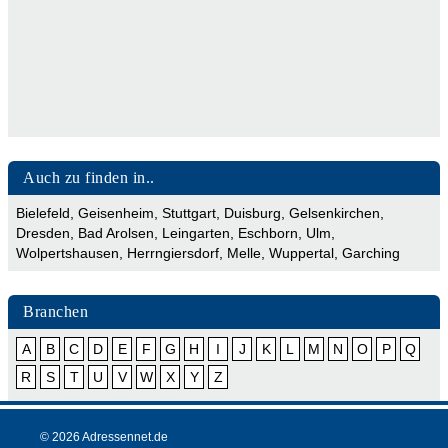
Auch zu finden in..
Bielefeld
,
Geisenheim
,
Stuttgart
,
Duisburg
,
Gelsenkirchen
,
Dresden
,
Bad Arolsen
,
Leingarten
,
Eschborn
,
Ulm
,
Wolpertshausen
,
Herrngiersdorf
,
Melle
,
Wuppertal
,
Garching
Branchen
A
B
C
D
E
F
G
H
I
J
K
L
M
N
O
P
Q
R
S
T
U
V
W
X
Y
Z
© 2026 Adressennet.de