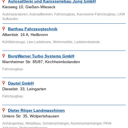
Autosattlerei und Karosseriebau Jung GmbH
beispielsweise Experten für Fahrzeugsonderbau aus Isselburg-
Kiesweg 10, Gießen-Wieseck
Heelden, Münsingen, Nienstädt, Altmoorhausen, Stuttgart,
Autoreparaturen, Autosattlereien, Fahrzeugbau, Karosserie-Fahrzeugbau, LKW
Siegen, Freiberg, München und Braunschweig eingetragen
Aufbauten
worden. Wenn Sie Ihren Fahrzeugsonderbau ebenfalls bei
Barthau Fahrzeugtechnik
Adressennet bewerben möchten, kontaktieren Sie uns doch.
Albertistr. 16 A, Heilbronn
Kühlfahrzeuge, Lkw-Ladekrane, Wohnmobile, Ladebordwände
Ähnliche Themenbereiche wie
Fahrzeugreparaturen
,
Fahrzeuginnenausstattungen
und
Fahrzeuglackierereien
BorgWarner Turbo Systems GmbH
können über die bereitgestellten Links aufgesucht werden.
Marnheimer Str. 85/87, Kirchheimbolanden
Weitere Inhalte über den Fahrzeugbau und den
Fahrzeugbau
Fahrzeugsonderbau findet man beim
Institut
für
Kraftfahrtwesen Aachen der RWTH Aachen.
Dautel GmbH
Dieselstr. 33, Leingarten
Fahrzeugbau
Dieter Röger Landmaschinen
Untere Str. 35, Wolpertshausen
Anhängerbau, Metallbau, Sonderanhänger, Aluminiumanhänger, PKW-