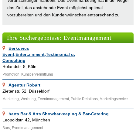
Veranstaltungen handeln. Das Eventmarketing hat in der Regel
das Ziel, das anstehende Event möglichst optimal
vorzubereiten und den Kundenwünschen entsprechend zu
gestalten.
Das Eventmarketing hat sich mit der Zeit zu einer eigenen
Ihre Suchergebnisse: Eventmanagement
Berufsspezialisierung entwickelt. Das Live-Marketing befasst
sich ausschließlich mit der Entwicklung und Durchführung von
Berkovics
verschiedensten Veranstaltungen.
Event,Entertainment,Testimonial u.
In der BRD werden Bachelor-Studiengänge und Master-
Consulting
Studiengänge für Medien-, Sport- und Eventmanagement an
Rolandstr. 8, Köln
mehreren Hochschulen angeboten. Ein weiterer möglicher
Promotion, Künstlervermittlung
Ausbildungsweg für den angehenden Eventmanager ist die
Agentur Robart
Lehre zum Veranstaltungskaufmann (IHK). Die Ausbildung zum
Zietenstr. 52, Düsseldorf
Eventmanager kann zum Beispiel in Marketingabteilungen,
Marketing, Werbung, Eventmanagement, Public Relations, Marketingservice
Veranstaltungsbüros, Event-Agenturen oder Werbeagenturen
absolviert werden.
barts Bar & Arts Showbarkeeping & Bar-Catering
Leopoldstr. 42, München
Im Webverzeichnis von Adressennet finden sich viele
Bars, Eventmanagement
Eventmanager und Agenturen für Eventmanagement, zum