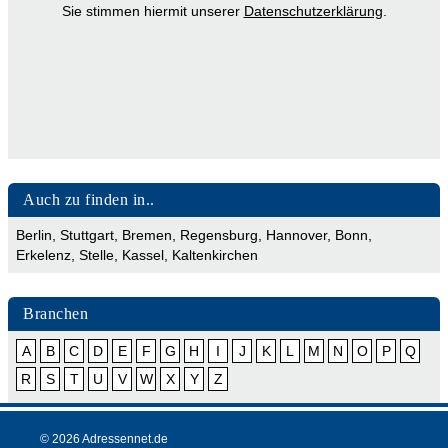
Sie stimmen hiermit unserer
Datenschutzerklärung
.
Auch zu finden in..
Berlin
,
Stuttgart
,
Bremen
,
Regensburg
,
Hannover
,
Bonn
,
Erkelenz
,
Stelle
,
Kassel
,
Kaltenkirchen
Branchen
A
B
C
D
E
F
G
H
I
J
K
L
M
N
O
P
Q
R
S
T
U
V
W
X
Y
Z
© 2026 Adressennet.de