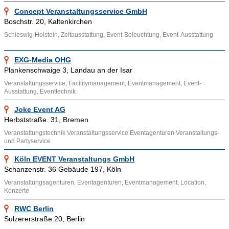
Beispiel aus Köln, Coburg, Freiberg, Schöningen, Halle,
Concept Veranstaltungsservice GmbH
Leinfelden, Düsseldorf, Chemnitz und München. Die
Boschstr. 20, Kaltenkirchen
Eventmanager und Agenturen für Eventmarketing möchten das
Schleswig-Holstein, Zeltausstattung, Event-Beleuchtung, Event-Ausstattung
Web nutzen, um Informationen über ihr Live-Marketing zu
veröffentlichen. Wenn auch Sie Ihr Eventmanagement bei
EXG-Media OHG
Adressennet präsentieren möchten, nehmen Sie doch Kontakt
Plankenschwaige 3, Landau an der Isar
mit uns auf.
Veranstaltungsservice, Facilitymanagement, Eventmanagement, Event-
Ausstattung, Eventtechnik
Ähnliche Themenbereiche wie
Eventcatering
,
Event
Joke Event AG
Partyservice
und
Eventbau
können über die bereitgestellten
Herbststraße. 31, Bremen
Links aufgesucht werden. Hilfreiche Infos zum
Veranstaltungstechnik Veranstaltungsservice Eventagenturen Veranstaltungs-
Eventmanagement und verwandten Themen findet man im
und Partyservice
Eventlexikon
der Technischen Universität Chemnitz.
Köln EVENT Veranstaltungs GmbH
Schanzenstr. 36 Gebäude 197, Köln
Veranstaltungsagenturen, Eventagenturen, Eventmanagement, Location,
Konzerte
RWC Berlin
Sulzererstraße.20, Berlin