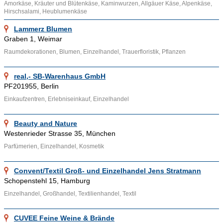
Amorkäse, Kräuter und Blütenkäse, Kaminwurzen, Allgäuer Käse, Alpenkäse,
geprägt. Traditionsfachgeschäfte bestehen oft seit einigen
Hirschsalami, Heublumenkäse
Jahrzehnten und sind oftmals in den Innenstädten großer
Städte ansässig. Als Discounter, Discounthäuser oder
Lammerz Blumen
Graben 1, Weimar
Discounthandel bezeichnet man Unternehmen des stationären
Raumdekorationen, Blumen, Einzelhandel, Trauerfloristik, Pflanzen
Einzelhandels. Im Gegensatz zum traditionellen Handel
beschränken sich Discounter auf erheblich weniger
Alternativprodukte innerhalb einer Warengruppe und so sinken
real,- SB-Warenhaus GmbH
PF201955, Berlin
die Kosten der Lagerhaltung und der Sortimentspflege, zudem
Einkaufzentren, Erlebniseinkauf, Einzelhandel
entfallen Rohertragseinbußen durch schlecht verkäufliche
Artikel.
Beauty and Nature
Ähnliche Themenbereiche wie
Dienstleistung
,
Hersteller
,
Westenrieder Strasse 35, München
Großhandel
und Informationen wie
Fabrikverkauf
,
Parfümerien, Einzelhandel, Kosmetik
Ladenpassagen
und
Lebensmittelgeschäft
können über die
bereitgestellten Links aufgesucht werden.
Convent/Textil Groß- und Einzelhandel Jens Stratmann
Schopenstehl 15, Hamburg
Einzelhandel, Großhandel, Textilienhandel, Textil
CUVEE Feine Weine & Brände