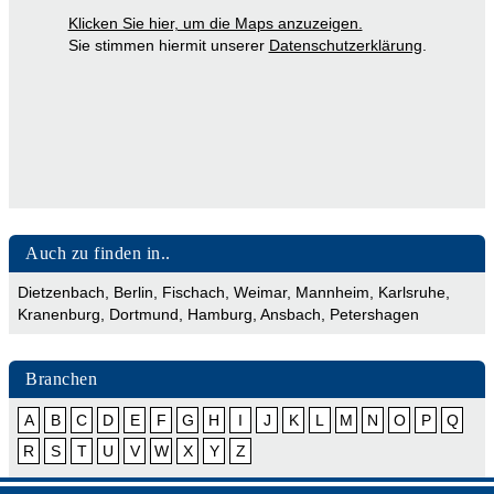
Klicken Sie hier, um die Maps anzuzeigen.
Sie stimmen hiermit unserer
Datenschutzerklärung
.
Auch zu finden in..
Dietzenbach
,
Berlin
,
Fischach
,
Weimar
,
Mannheim
,
Karlsruhe
,
Kranenburg
,
Dortmund
,
Hamburg
,
Ansbach
,
Petershagen
Branchen
A
B
C
D
E
F
G
H
I
J
K
L
M
N
O
P
Q
R
S
T
U
V
W
X
Y
Z