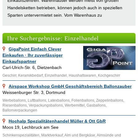
Einkaufszentren. Warenhäuser werden meist von großen
Handelsketten betrieben, können jedoch auch in speziellen
Sparten untervermietet sein. Vom Warenhaus zu
unterscheiden ist das Selbstbedienungswarenhaus (kurz SB-
Warenhaus), das zwar auch über eine Fläche von mindestens
Ihre Suchergebnisse: Einzelhandel
3000 m² verfügt, jedoch seinen Schwerpunkt im Bereich
Lebensmittel hat. Die SB-Warenhäuser bieten im
GigaPoint Einfach Clever
Lebensmittelbereich ein breites und tiefes Angebot und
Einkaufen · Ihr zuverlässiger
zeichnen sich oft durch eine Sonderangebotspolitik aus.
Einkaufspartner
Umgangssprachlich werden die Begriffe Warenhaus und
Carl-Ulrich-Str. 6, Dietzenbach
Kaufhaus weitgehend synonym verwendet, die beiden
Geschirr, Keramikbedarf, Einzelhandel, Haushaltswaren, Kochgeschirr
Betriebsformen unterscheiden sich jedoch in der
Airspace Workshop GmbH Geschäftsbereich Ballonzauber
Zusammensetzung des Sortiments. Ein Fachgeschäft ist ein
Weissenburger Str. 3, Dortmund
auf Fachhandel spezialisiertes Unternehmen
Werbeballons, Luftballons, Latexballons, Folienballons, Zeppelinballons,
(Fachgroßhandlung oder Facheinzelhandlung), das sein
Riesenballons, Verpackungsballons, Werbemittel, Gasballons,
Ballonverpackungen
Sortiment auf wenige Artikelgruppen begrenzt und eine
fundierte Fachberatung durch festangestellte Fachverkäufer
Hochalp Spezialitätenhandel Müller & Ott GbR
bietet. Dem gegenüber ist ein so genanntes Spezialgeschäft
Moos 19, Lechbruck am See
durch noch stärkere Branchen- oder Artikelspezialisierung
Schinkenspezialitäten, Marktverkauf, Alm und Bergkäse, Almsünde und