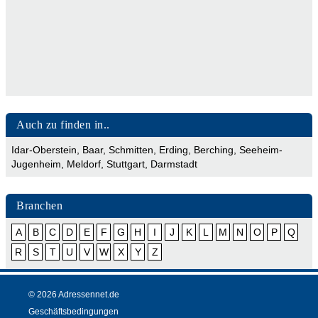
Auch zu finden in..
Idar-Oberstein
,
Baar
,
Schmitten
,
Erding
,
Berching
,
Seeheim-
Jugenheim
,
Meldorf
,
Stuttgart
,
Darmstadt
Branchen
A
B
C
D
E
F
G
H
I
J
K
L
M
N
O
P
Q
R
S
T
U
V
W
X
Y
Z
© 2026 Adressennet.de
Geschäftsbedingungen