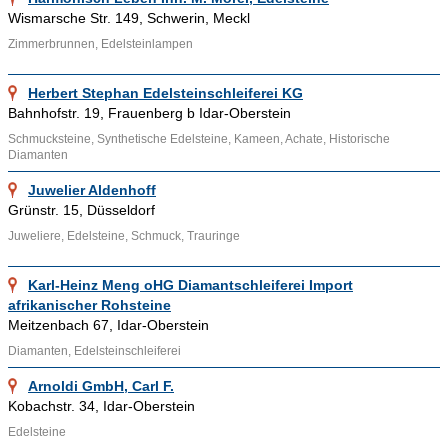
Gestirnen und Tierkreiszeichen zugeordnet.
Wismarsche Str. 149, Schwerin, Meckl
Zimmerbrunnen, Edelsteinlampen
Ähnliche Themenbereiche wie
Schmuck
,
Juweliere
,
Goldschmieden
und Informationen wie
Minerale
,
Gemmen
und
Herbert Stephan Edelsteinschleiferei KG
Bernstein
können über die bereitgestellten Links aufgesucht
Bahnhofstr. 19, Frauenberg b Idar-Oberstein
werden.
Schmucksteine, Synthetische Edelsteine, Kameen, Achate, Historische
Diamanten
Juwelier Aldenhoff
Grünstr. 15, Düsseldorf
Juweliere, Edelsteine, Schmuck, Trauringe
Karl-Heinz Meng oHG Diamantschleiferei Import
afrikanischer Rohsteine
Meitzenbach 67, Idar-Oberstein
Diamanten, Edelsteinschleiferei
Arnoldi GmbH, Carl F.
Kobachstr. 34, Idar-Oberstein
Edelsteine