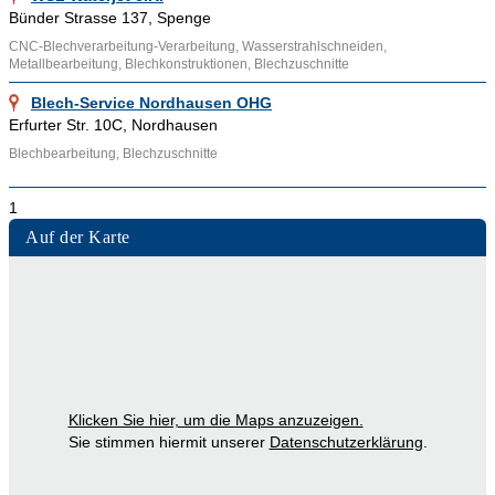
um die nachfolgenden Fertigungsprozesse optimal zu
Bünder Strasse 137, Spenge
unterstützen und eine hohe Passgenauigkeit der Bauteile zu
CNC-Blechverarbeitung-Verarbeitung, Wasserstrahlschneiden,
gewährleisten. Dabei kommen unterschiedliche
Metallbearbeitung, Blechkonstruktionen, Blechzuschnitte
Schneidetechnologien zum Einsatz, wie zum Beispiel
Blech-Service Nordhausen OHG
Laserschneiden, Plasmaschneiden und
Erfurter Str. 10C, Nordhausen
Wasserstrahlschneiden. Jede dieser Methoden bietet
Blechbearbeitung, Blechzuschnitte
spezifische Vorteile hinsichtlich Schnelligkeit, Genauigkeit und
Materialbeschaffenheit und wird je nach Anforderung und
1
Materialstärke ausgewählt.
Auf der Karte
Technologische Verfahren in der
Blechzuschnitttechnik
Laserschneiden
Klicken Sie hier, um die Maps anzuzeigen.
Das Laserschneiden gehört zu den fortschrittlichsten und
Sie stimmen hiermit unserer
Datenschutzerklärung
.
präzisesten Verfahren in der Blechbearbeitung. Mithilfe von
hochenergetischem Laserlicht werden Metallbleche entlang