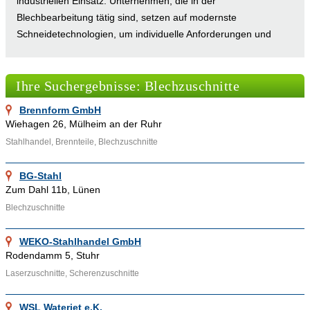
industriellen Einsatz. Unternehmen, die in der
Blechbearbeitung tätig sind, setzen auf modernste
Schneidetechnologien, um individuelle Anforderungen und
komplexe Fertigungsaufträge zu erfüllen. Das Online-
Firmenverzeichnis Adressennet bietet Anbietern von
Ihre Suchergebnisse: Blechzuschnitte
Blechzuschnitten die ideale Plattform, um ihre Expertise und
innovativen Lösungen einem breiten Publikum vorzustellen und
Brennform GmbH
ihre Sichtbarkeit im digitalen Raum nachhaltig zu erhöhen.
Wiehagen 26, Mülheim an der Ruhr
Stahlhandel, Brennteile, Blechzuschnitte
BG-Stahl
Zum Dahl 11b, Lünen
Grundlagen der Blechzuschnitte
Blechzuschnitte
Blechzuschnitte bezeichnen den Prozess, bei dem
Metallbleche in vorgegebene Formen und Größen zerschnitten
WEKO-Stahlhandel GmbH
werden. Dieser Vorgang ist in vielen Industriebereichen
Rodendamm 5, Stuhr
unerlässlich, darunter der Maschinenbau, die
Laserzuschnitte, Scherenzuschnitte
Automobilindustrie, die Bauwirtschaft und der Elektro- sowie
Maschinenbau. Die präzise Zuschnitttechnik ist entscheidend,
WSL Waterjet e.K.