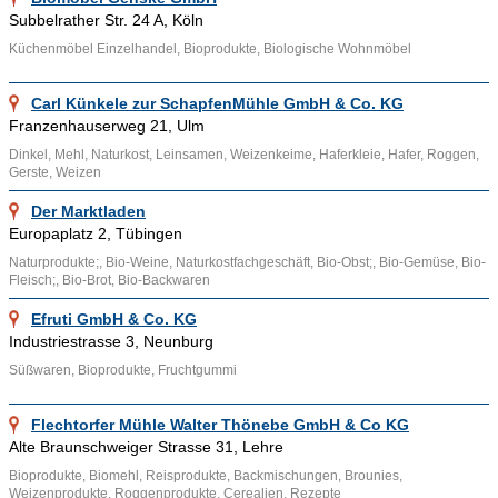
müssen den Vorgaben der EU-Öko-Verordnung entsprechen
Subbelrather Str. 24 A, Köln
und werden durch entsprechende Bio-Siegel wie das EU-Bio-
Küchenmöbel Einzelhandel, Bioprodukte, Biologische Wohnmöbel
Logo und das deutsche Bio-Siegel zertifiziert. Die Produktion
von Bioprodukten basiert auf natürlichen Anbaumethoden, die
Carl Künkele zur SchapfenMühle GmbH & Co. KG
den Einsatz chemischer Pestizide, Kunstdünger und
Franzenhauserweg 21, Ulm
gentechnisch veränderter Organismen weitestgehend
Dinkel, Mehl, Naturkost, Leinsamen, Weizenkeime, Haferkleie, Hafer, Roggen,
vermeiden. Stattdessen kommen natürliche Düngemittel,
Gerste, Weizen
Fruchtwechsel und biologische Schädlingsbekämpfung zum
Der Marktladen
Einsatz, um den Ertrag zu sichern und gleichzeitig die Umwelt
Europaplatz 2, Tübingen
zu schützen. Die Erzeugnisse reichen von frischem Obst und
Naturprodukte;, Bio-Weine, Naturkostfachgeschäft, Bio-Obst;, Bio-Gemüse, Bio-
Gemüse über Milch- und Fleischprodukte bis hin zu
Fleisch;, Bio-Brot, Bio-Backwaren
verarbeiteten Lebensmitteln, aber auch zu anderen
Efruti GmbH & Co. KG
Konsumgütern wie Naturtextilien und umweltfreundlichen
Industriestrasse 3, Neunburg
Haushaltsartikeln.
Süßwaren, Bioprodukte, Fruchtgummi
Vorteile von Bioprodukten
Flechtorfer Mühle Walter Thönebe GmbH & Co KG
Gesundheitliche Aspekte
Alte Braunschweiger Strasse 31, Lehre
Ein wesentlicher Vorteil von Bioprodukten liegt in ihrer
Bioprodukte, Biomehl, Reisprodukte, Backmischungen, Brounies,
Weizenprodukte, Roggenprodukte, Cerealien, Rezepte