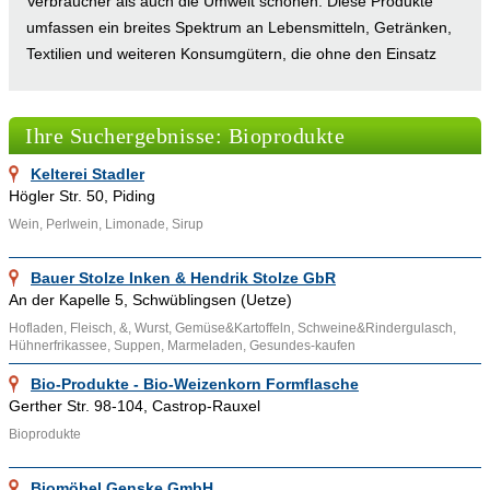
Verbraucher als auch die Umwelt schonen. Diese Produkte
umfassen ein breites Spektrum an Lebensmitteln, Getränken,
Textilien und weiteren Konsumgütern, die ohne den Einsatz
synthetischer Chemikalien, Gentechnik und konventioneller
Düngemittel hergestellt werden. In deutschen Regionen, von
Ihre Suchergebnisse: Bioprodukte
Metropolen wie Berlin, München, Hamburg, Köln und Frankfurt
bis hin zu ländlichen Gebieten wie dem Alten Land oder dem
Kelterei Stadler
Schwarzwald, ist der Markt für Bioprodukte in den letzten
Högler Str. 50, Piding
Jahren kontinuierlich gewachsen. Ein Eintrag im Online-
Wein, Perlwein, Limonade, Sirup
Branchenverzeichnis Adressennet bietet Produzenten und
Händlern von Bioprodukten die Möglichkeit, ihre nachhaltigen
Bauer Stolze Inken & Hendrik Stolze GbR
Erzeugnisse einer breiten Öffentlichkeit zu präsentieren und
An der Kapelle 5, Schwüblingsen (Uetze)
somit ihre Sichtbarkeit und Reichweite erheblich zu steigern.
Hofladen, Fleisch, &, Wurst, Gemüse&Kartoffeln, Schweine&Rindergulasch,
Hühnerfrikassee, Suppen, Marmeladen, Gesundes-kaufen
Was sind Bioprodukte?
Bio-Produkte - Bio-Weizenkorn Formflasche
Gerther Str. 98-104, Castrop-Rauxel
Bioprodukte, häufig auch als Bio-Produkte bezeichnet, sind
Bioprodukte
Erzeugnisse, die gemäß den strengen Richtlinien des
ökologischen Landbaus produziert werden. Diese Produkte
Biomöbel Genske GmbH