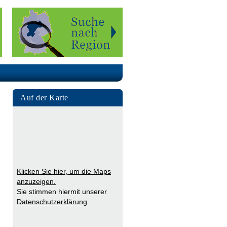
Auf der Karte
Klicken Sie hier, um die Maps
anzuzeigen.
Sie stimmen hiermit unserer
Datenschutzerklärung
.