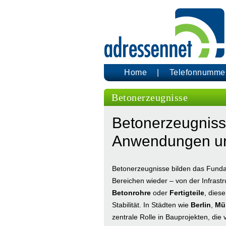
Home
Telefonnumme
Betonerzeugnisse
Betonerzeugnisse
Anwendungen un
Betonerzeugnisse bilden das Funda
Bereichen wieder – von der Infras
Betonrohre
oder
Fertigteile
, dies
Stabilität. In Städten wie
Berlin
,
Mü
zentrale Rolle in Bauprojekten, di