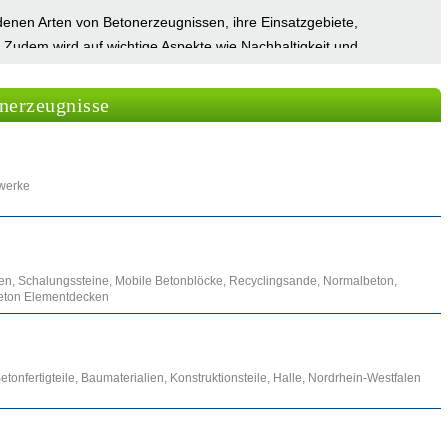
edenen Arten von Betonerzeugnissen, ihre Einsatzgebiete,
 Zudem wird auf wichtige Aspekte wie Nachhaltigkeit und
onerzeugnisse
isse?
nwerke
ergestellte Produkte aus Beton, die speziell für den Bau von
nstruktionen entwickelt werden. Diese Erzeugnisse lassen sich
pen, Schalungssteine, Mobile Betonblöcke, Recyclingsande, Normalbeton,
lbeton Elementdecken
n:
B. Wände, Decken, Treppen)
astersteine, Randsteine)
onfertigteile, Baumaterialien, Konstruktionsteile, Halle, Nordrhein-Westfalen
ohre, Schächte, Lärmschutzwände)
tgart
werden Betonerzeugnisse häufig für städtische Bauvorhaben