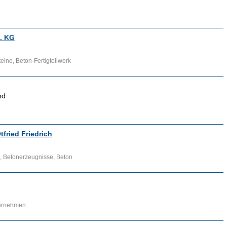
Wohnkomplexen oder der Sanierung von Verkehrswegen.
. KG
erzeugnissen
ine, Beton-Fertigteilwerk
nd
 bildet der klassische
Beton
, der aus Zement, Wasser und
er Schotter besteht. Durch die Mischung dieser Komponenten
essen Eigenschaften durch Zusatzmittel (z. B. Fließmittel) optimiert
fried Friedrich
e, Betonerzeugnisse, Beton
ie
Köln
oder
Düsseldorf
werden die Rohstoffe präzise dosiert und
ie den spezifischen Anforderungen entsprechen.
ternehmen
n erfolgt meist in Werkshallen, wo hohe Qualitätsstandards
fahren sind: