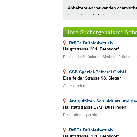
Abbeizereien verwenden chemische 
lösen. Diese Substanzen werden auf
alte Beschichtung leicht zu entfer
Sandstrahlen eingesetzt werden, um
Ihre Suchergebnisse: Abbe
BrüFa Brünierbetrieb
Vorteile der Nutzung v
Hauptstrasse 204, Bernsdorf
Beizen, Heißbrünieren, Strahlen, Brünierlei
Die Beauftragung einer Abbeizerei b
Entfernung von alten Beschichtunge
SSB Spezial-Beizerei GmbH
Beschichtungen und die Möglichkeit
Eiserfelder Strasse 98, Siegen
Abbeizereien
Abbeizereien im Vergle
Antiquitäten Schmidt art und de
Im Vergleich zu Do-it-yourself-Meth
Hallstattstrasse 17/1, Dusslingen
Präzision. Die Mitarbeiter verfüge
Restaurierungsbedarf
Verfahren auszuwählen, um das gew
Sicherheitsvorkehrungen vertraut,
BrüFa Brünierbetrieb
erforderlich sind.
Hauptstrasse 204, Bernsdorf