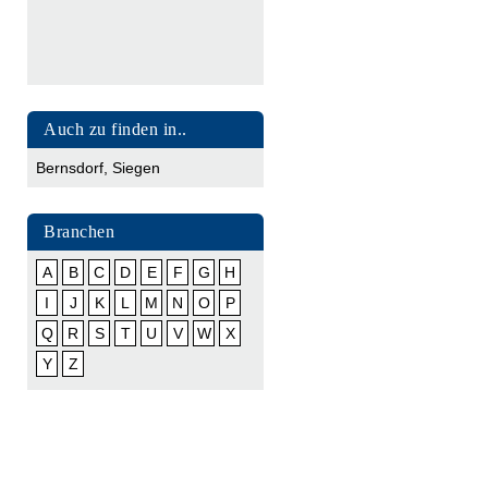
Auch zu finden in..
Bernsdorf
,
Siegen
Branchen
A
B
C
D
E
F
G
H
I
J
K
L
M
N
O
P
Q
R
S
T
U
V
W
X
Y
Z